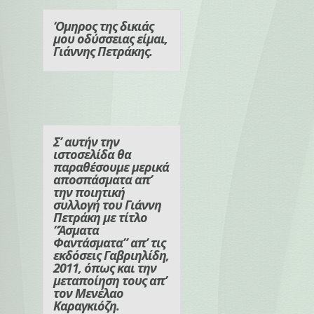
‘Ομηρος της δικιάς
μου οδύσσειας είμαι,
Γιάννης Πετράκης.
Σ’ αυτήν την
ιστοσελίδα θα
παραθέσουμε μερικά
αποσπάσματα απ’
την ποιητική
συλλογή του Γιάννη
Πετράκη με τίτλο
“Άσματα
Φαντάσματα” απ’ τις
εκδόσεις Γαβριηλίδη,
2011, όπως και την
μεταποίηση τους απ’
τον Μενέλαο
Καραγκιόζη.