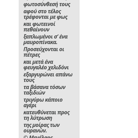
φωτοσύνθεσή τους
αφού στο τέλος
τρέφονται με φως
και φωτεινοί
πεθαίνουν
ξαπλωμένοι σ’ ένα
μαυροπίνακα.
Προσεύχονται οι
πέτρες
και μετά ένα
φευγαλέο χελιδόνι
εξαργυρώνει απάνω
τους
τα βάσανα τόσων
ταξιδιών
τριγύρω κάποιο
αγέρι
κατευθύνεται προς
τη λύτρωση
της μοίρας των
ουρανών.
© Μενέλαος