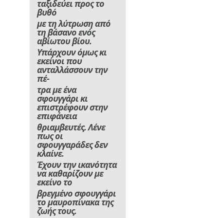
ταξιδεύει προς το
βυθό
με τη λύτρωση από
τη βάσανο ενός
αβίωτου βίου.
Υπάρχουν όμως κι
εκείνοι που
ανταλλάσσουν την
πέ-
τρα με ένα
σφουγγάρι κι
επιστρέφουν στην
επιφάνεια
θριαμβευτές. Λένε
πως οι
σφουγγαράδες δεν
κλαίνε.
Έχουν την ικανότητα
να καθαρίζουν με
εκείνο το
βρεγμένο σφουγγάρι
το μαυροπίνακα της
ζωής τους.