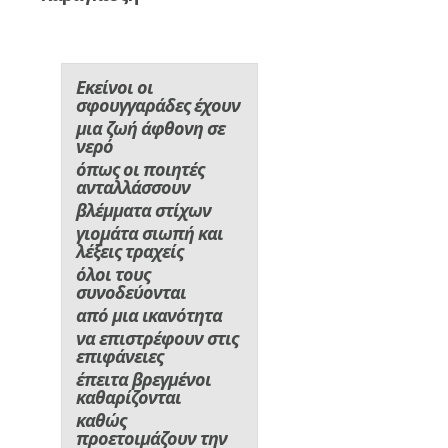
Εκείνοι οι
σφουγγαράδες έχουν
μια ζωή άφθονη σε
νερό
όπως οι ποιητές
ανταλλάσσουν
βλέμματα στίχων
γιομάτα σιωπή και
λέξεις τραχείς
όλοι τους
συνοδεύονται
από μια ικανότητα
να επιστρέφουν στις
επιφάνειες
έπειτα βρεγμένοι
καθαρίζονται
καθώς
προετοιμάζουν την