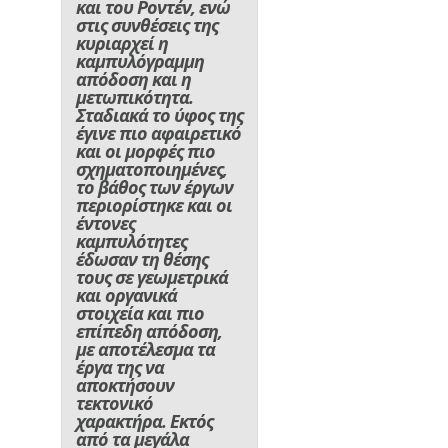
και του Ροντέν, ενώ
στις συνθέσεις της
κυριαρχεί η
καμπυλόγραμμη
απόδοση και η
μετωπικότητα.
Σταδιακά το ύφος της
έγινε πιο αφαιρετικό
και οι μορφές πιο
σχηματοποιημένες,
το βάθος των έργων
περιορίστηκε και οι
έντονες
καμπυλότητες
έδωσαν τη θέσης
τους σε γεωμετρικά
και οργανικά
στοιχεία και πιο
επίπεδη απόδοση,
με αποτέλεσμα τα
έργα της να
αποκτήσουν
τεκτονικό
χαρακτήρα. Εκτός
από τα μεγάλα