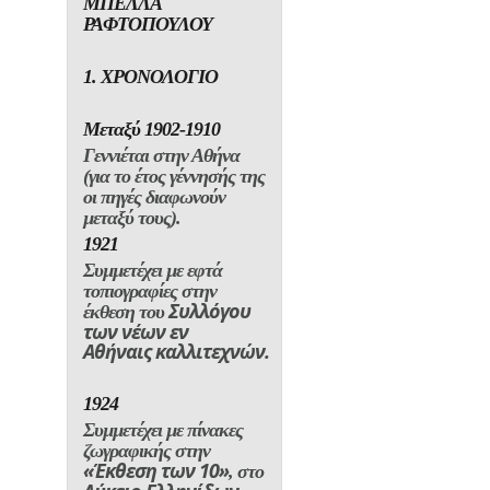
Αθήναις
καλλιτεχνών.
1924
Συµµετέχει µε πίνακες
ζωγραφικής στην
«Έκθεση των 10»
, στο
Λύκειο Ελλην
ίδων.
1926
Αποφοιτά από τη Σχολή
Καλών Τεχνών της
Αθήνας (σπουδές
γλυπτικής κοντά στον
καθηγητή
Θωµά
Θωµόπουλο), έχοντας
αποσπάσει το πρώτο
βραβείο γλυπτικής και
την
Αβερώφειο
Υποτροφία
για σπουδές στο Παρίσι.
1925-1927
Συνεργάζεται µε το