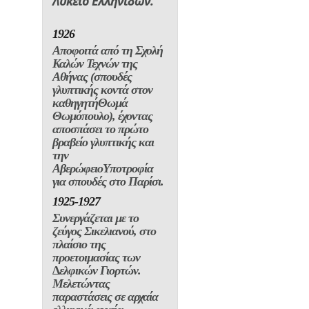
ζεύγος Σικελιανού, στο
πλαίσιο της
προετοιµασίας των
∆ελφικών Γιορτών.
Μελετώντας
παραστάσεις σε αρχαία
ελληνικά αγγεία,
σχεδιάζει κινήσεις και
ενδυµασίες
χορευτών.
1926-1930
Φοιτά στο Παρίσι, στην
Académie de la Grande
Chaumière, στο
εργαστήριο του Émile-
Antoine
Bourdelle. Τον
τελευταίο χρόνο
ασχολείται και µε τη
χαρακτική στο
εργαστήριο του ∆ηµήτρη
Γαλάνη.
1926
Συµµετέχει σε έκθεση