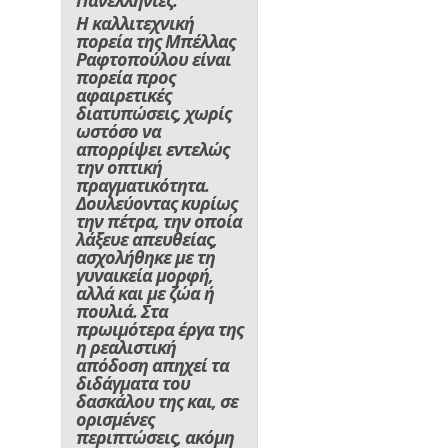
Πανελλήνιες.
Η καλλιτεχνική
πορεία της Μπέλλας
Ραφτοπούλου είναι
πορεία προς
αφαιρετικές
διατυπώσεις, χωρίς
ωστόσο να
απορρίψει εντελώς
την οπτική
πραγματικότητα.
Δουλεύοντας κυρίως
την πέτρα, την οποία
λάξευε απευθείας,
ασχολήθηκε με τη
γυναικεία μορφή,
αλλά και με ζώα ή
πουλιά. Στα
πρωιμότερα έργα της
η ρεαλιστική
απόδοση απηχεί τα
διδάγματα του
δασκάλου της και, σε
ορισμένες
περιπτώσεις, ακόμη