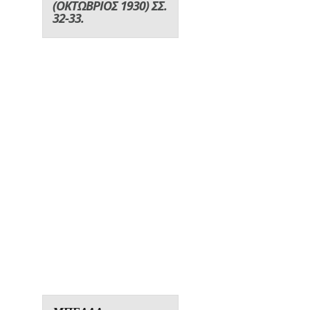
(ΟΚΤΩΒΡΙΟΣ 1930) ΣΣ.
32-33.
ΜΠΕΛΛΑ
ΡΑΦΤΟΠΟΥΛΟΥ
1. ΧΡΟΝΟΛΟΓΙΟ
Μεταξύ 1902-1910
Γεννιέται στην Αθήνα
(για το έτος γέννησής της
οι πηγές διαφωνούν
µεταξύ τους).
1921
Συµµετέχει µε εφτά
τοπιογραφίες στην
Συλλόγου
έκθεση του
των ν
έων εν