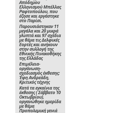
Απόδημου
Ελληνισμού Μπέλλας
Ραφτοπούλου, που
έζησε και εργάστηκε
στο Παρίσι.
Παρουσιάστηκαν 11
μεγάλα και 20 μικρά
γλυπτά και 97 σχέδια
με θέμα τις Δελφικές
Εορτές και ανήκουν
στην συλλογή της
Εθνικής Πινακοθήκης
της Ελλάδας
Επιμέλεια-
οργάνωση-
σχεδιασμός έκθεσης:
Έφη Ανδρεάδη,
Κριτικός τέχνης
Κατά τα εγκαίνια της
έκθεσης ( Σάββατο 10
Οκτωβρίου),
οργανώθηκε ημερίδα
με θέμα
Προπολεμική γενιά