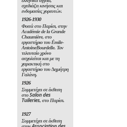
Salon des
στο
Tuileries
, στο Παρίσι.
1927
Συµµετέχει σε έκθεση
Association des
στην
Artistes et Gens des
Lettres στο Παρίσι.
1928-1930
Συµµετέχει στις ετήσιες
Salon des
εκθέσεις στο
Tuileries
, στο Παρίσι.
1930
Επιστρέφει στην
Ελλάδα.
∆ιοργανώνεται η
πρώτη της ατοµική
Αίθουσα
έκθεση στην
Στρατηγοπούλ
ου
,
στην Αθήνα.