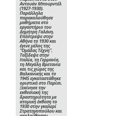
Αντουάν Μπουρντέλ
(1927-1930).
Παράλληλα
παρακολούθησε
μαθήματα στο
εργαστήριο του
Δημήτρη Γαλάνη.
Επέστρεψε στην
Αθήνα το 1930 και
έγινε μέλος της
“Ομάδας Τέχνη”.
Ταξίδεψε στην
Ιταλία, τη Γερμανία,
τη Μεγάλη Βρετανία
και τις χώρες της
Βαλκανικής και το
1945 εγκαταστάθηκε
οριστικά στο Παρίσι.
Ξεκίνησε την
εκθεσιακή της
δραστηριότητα με
ατομική έκθεση το
1930 στην γκαλερί
Στρατηγοπούλου και
ακολούθησαν