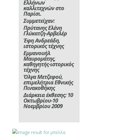
Ελλήνων
καλλιτεχνών στο
Παρίσι
.
Συμμετείχαν:
Πρύτανης Ελένη
Γλύκατζη-Αρβελέρ
Έφη Ανδρεάδη,
ιστορικός τέχνης
Εμμανουήλ
Μαυρομάτης,
καθηγητής-ιστορικός
τέχνης
Όλγα Μετζεφού,
επιμελήτρια Εθνικής
Πινακοθήκης
Διάρκεια έκθεσης: 10
Οκτωβρίου-10
Νοεμβρίου 2009