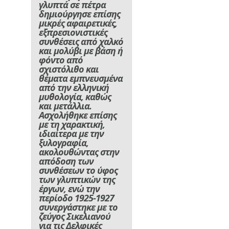
γλυπτά σε πέτρα
δημιούργησε επίσης
μικρές αφαιρετικές,
εξπρεσιονιστικές
συνθέσεις από χαλκό
και μολύβι με βάση ή
φόντο από
σχιστόλιθο και
θέματα εμπνευσμένα
από την ελληνική
μυθολογία, καθώς
και μετάλλια.
Ασχολήθηκε επίσης
με τη χαρακτική,
ιδιαίτερα με την
ξυλογραφία,
ακολουθώντας στην
απόδοση των
συνθέσεων το ύφος
των γλυπτικών της
έργων, ενώ την
περίοδο 1925-1927
συνεργάστηκε με το
ζεύγος Σικελιανού
για τις Δελφικές