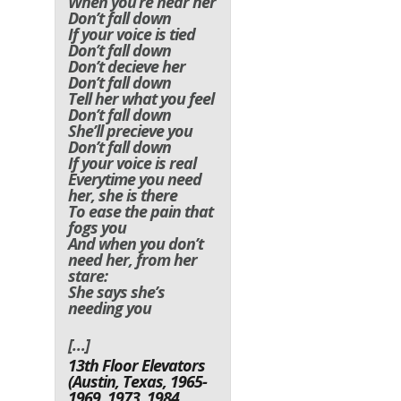
When you’re near her
Don’t fall down
If your voice is tied
Don’t fall down
Don’t decieve her
Don’t fall down
Tell her what you feel
Don’t fall down
She’ll precieve you
Don’t fall down
If your voice is real
Everytime you need
her, she is there
To ease the pain that
fogs you
And when you don’t
need her, from her
stare:
She says she’s
needing you
[…]
13th Floor Elevators
(Austin, Texas, 1965-
1969, 1973, 1984,