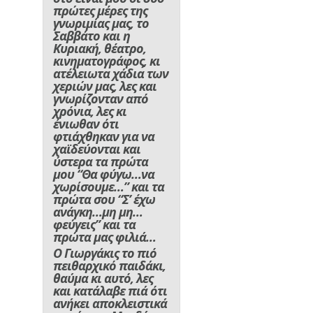
πρώτες μέρες της
γνωριμίας μας, το
Σαββάτο και η
Κυριακή, θέατρο,
κινηματογράφος, κι
ατέλειωτα χάδια των
χεριών μας, λες και
γνωρίζονταν από
χρόνια, λες κι
ένιωθαν ότι
φτιάχθηκαν για να
χαϊδεύονται και
ύστερα τα πρώτα
μου “Θα φύγω…να
χωρίσουμε…” και τα
πρώτα σου “Σ’ έχω
ανάγκη…μη μη…
φεύγεις” και τα
πρώτα μας φιλιά…
Ο Γιωργάκις το πιό
πειθαρχικό παιδάκι,
θαύμα κι αυτό, λες
και κατάλαβε πιά ότι
ανήκει αποκλειστικά