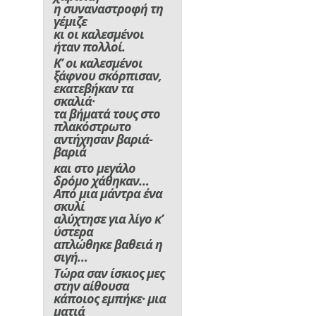
η συναναστροφή τη
γέμιζε
κι οι καλεσμένοι
ήταν πολλοί.
Κ’ οι καλεσμένοι
ξάφνου σκόρπισαν,
εκατεβήκαν τα
σκαλιά·
τα βήματά τους στο
πλακόστρωτο
αντήχησαν βαριά-
βαριά
και στο μεγάλο
δρόμο χάθηκαν…
Από μια μάντρα ένα
σκυλί
αλύχτησε για λίγο κ’
ύστερα
απλώθηκε βαθειά η
σιγή…
Τώρα σαν ίσκιος μες
στην αίθουσα
κάποιος εμπήκε· μια
ματιά