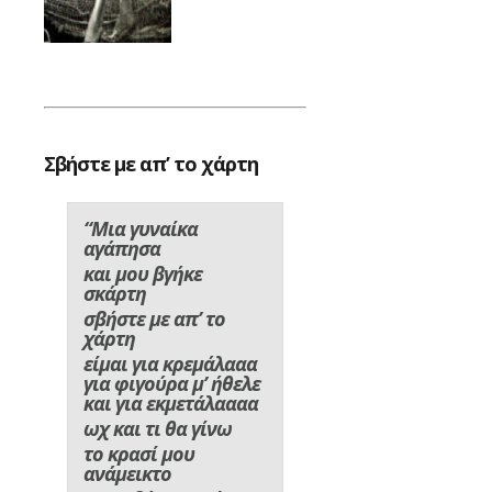
Σβήστε με απ’ το χάρτη
“Μια γυναίκα
αγάπησα
και μου βγήκε
σκάρτη
σβήστε με απ’ το
χάρτη
είμαι για κρεμάλααα
για φιγούρα μ’ ήθελε
και για εκμετάλαααα
ωχ και τι θα γίνω
το κρασί μου
ανάμεικτο