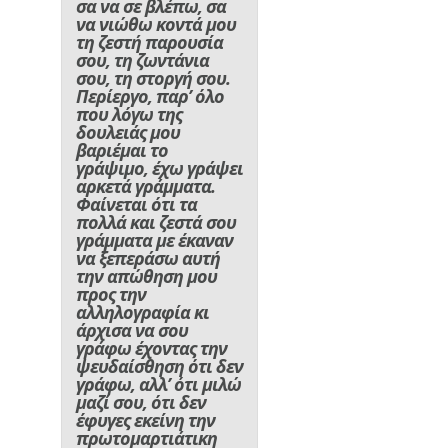
σα να σε βλέπω, σα
να νιώθω κοντά μου
τη ζεστή παρουσία
σου, τη ζωντάνια
σου, τη στοργή σου.
Περίεργο, παρ’ όλο
που λόγω της
δουλειάς μου
βαριέμαι το
γράψιμο, έχω γράψει
αρκετά γράμματα.
Φαίνεται ότι τα
πολλά και ζεστά σου
γράμματα με έκαναν
να ξεπεράσω αυτή
την απώθηση μου
προς την
αλληλογραφία κι
άρχισα να σου
γράφω έχοντας την
ψευδαίσθηση ότι δεν
γράφω, αλλ’ ότι μιλώ
μαζί σου, ότι δεν
έφυγες εκείνη την
πρωτομαρτιάτικη