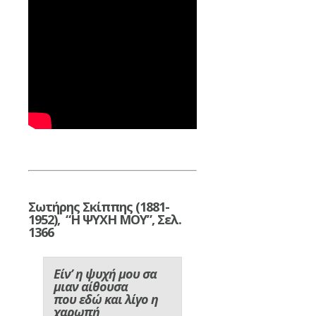
Σωτήρης Σκίππης (1881-
1952), “Η ΨΥΧΗ ΜΟΥ”, Σελ.
1366
Είν’ η ψυχή μου σα
μιαν αίθουσα
που εδώ και λίγο η
χαρωπή