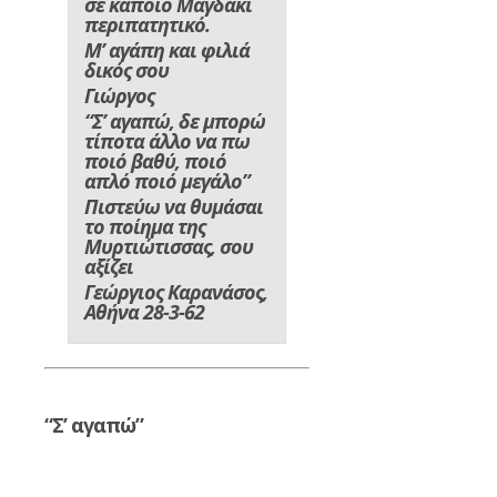
σε κάποιο Μαγδάκι
περιπατητικό.
Μ’ αγάπη και φιλιά
δικός σου
Γιώργος
“Σ’ αγαπώ, δε μπορώ
τίποτα άλλο να πω
ποιό βαθύ, ποιό
απλό ποιό μεγάλο”
Πιστεύω να θυμάσαι
το ποίημα της
Μυρτιώτισσας, σου
αξίζει
Γεώργιος Καρανάσος,
Αθήνα 28-3-62
“Σ’ αγαπώ”