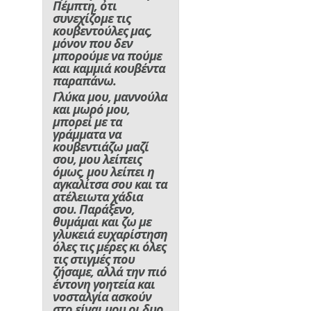
Πέμπτη, ότι
συνεχίζομε τις
κουβεντούλες μας,
μόνον που δεν
μπορούμε να πούμε
και καμμιά κουβέντα
παραπάνω.
Γλύκα μου, μαννούλα
και μωρό μου,
μπορεί με τα
γράμματα να
κουβεντιάζω μαζί
σου, μου λείπεις
όμως, μου λείπει η
αγκαλίτσα σου και τα
ατέλειωτα χάδια
σου. Παράξενο,
θυμάμαι και ζω με
γλυκειά ευχαρίστηση
όλες τις μέρες κι όλες
τις στιγμές που
ζήσαμε, αλλά την πιό
έντονη γοητεία και
νοσταλγία ασκούν
στο είναι μου οι δυο