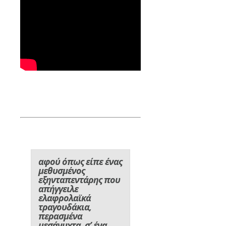
αφού όπως είπε ένας
μεθυσμένος
εξηνταπεντάρης που
απήγγειλε
ελαφρολαϊκά
τραγουδάκια,
περασμένα
μεσάνυχτα, σ’ ένα