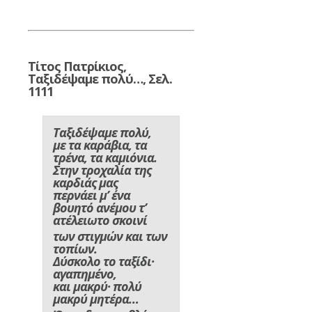
Τίτος Πατρίκιος,
Ταξιδέψαμε πολύ…, Σελ.
1111
Ταξιδέψαμε πολύ,
με τα καράβια, τα
τρένα, τα καμιόνια.
Στην τροχαλία της
καρδιάς μας
περνάει μ’ ένα
βουητό ανέμου τ’
ατέλειωτο σκοινί
των στιγμών και των
τοπίων.
Δύσκολο το ταξίδι·
αγαπημένο,
και μακρύ· πολύ
μακρύ μητέρα…