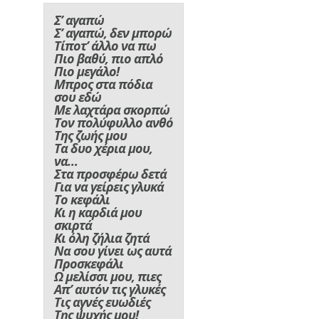
Σ’ αγαπώ
Σ’ αγαπώ, δεν μπορώ
Τίποτ’ άλλο να πω
Πιο βαθύ, πιο απλό
Πιο μεγάλο!
Μπρος στα πόδια
σου εδώ
Με λαχτάρα σκορπώ
Τον πολύφυλλο ανθό
Της ζωής μου
Τα δυο χέρια μου,
να…
Στα προσφέρω δετά
Για να γείρεις γλυκά
Το κεφάλι
Κι η καρδιά μου
σκιρτά
Κι όλη ζήλια ζητά
Να σου γίνει ως αυτά
Προσκεφάλι
Ω μελίσσι μου, πιες
Απ’ αυτόν τις γλυκές
Τις αγνές ευωδιές
Της ψυχής μου!