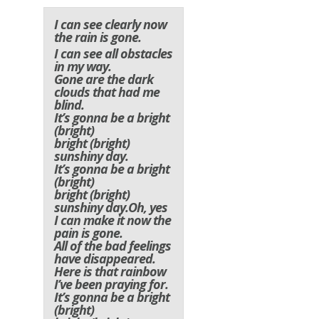
I can see clearly now
the rain is gone.
I can see all obstacles
in my way.
Gone are the dark
clouds that had me
blind.
It’s gonna be a bright
(bright)
bright (bright)
sunshiny day.
It’s gonna be a bright
(bright)
bright (bright)
sunshiny day.Oh, yes
I can make it now the
pain is gone.
All of the bad feelings
have disappeared.
Here is that rainbow
I’ve been praying for.
It’s gonna be a bright
(bright)