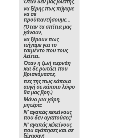
Όταν δεν μας βλέπης,
να ξέρης πως πήγαμε
να σε
προϋπαντήσουμε…
(Όταν τα σπίτια μας
χάνουν,
να ξέρουν πως
πήγαμε για το
τσιμέντο που τους
λείπει.
Όταν η ζωή περνάη
και δε ρωτάει που
βρισκόμαστε,
πες της πως κάποια
αυγή σε κάποιο λόφο
θα μας βρη.)
Μόνο μια χάρη,
μητέρα:
Ν’ αγαπάς κ΄εκείνους
που δεν αγαπούσες!
Ν’ αγαπάς κ΄εκείνους
που αγάπησες και σε
ξέχασαν!