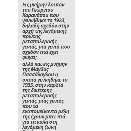
Εις μνήμην λοιπόν
του Γεώργιου
Καρανάσου που
γεννήθηκε το 1923,
δηλαδή σχεδόν στην
αρχή της λεγόμενης
πρώτης
μεταπολεμικής
γενιάς, μια γενιά που
σχεδόν πιά έχει
φύγει;
αλλά και εις μνήμην
της Μάγδας
Πασσάλογλου η
οποία γεννήθηκε το
1935, στην καρδιά
της δεύτερης
μεταπολεμικής
γενιάς, μιας γενιάς
που τα
εναπομείναντα μέλη
της έχουν μπει πιά
για τα καλά στη
λεγόμενη ζώνη