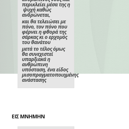
περικλείει μέσα της η
ψυχή καθώς
ανδρώνεται,
και θα τελειώσει με
πόνο, τον πόνο που
φέρνει η φθορά της
σάρκας κι ο ερχομός
του θανάτου
μετά το τέλος όμως
θα συνεχιστεί
υπαρξιακά η
ανθρώπινη
υπόσταση, ένα είδος
μισοπραγματοποιημένης
ανάστασης
ΕΙΣ ΜΝΗΜΗΝ