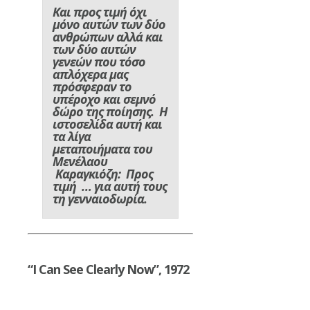
Και προς τιμή όχι
μόνο αυτών των δύο
ανθρώπων αλλά και
των δύο αυτών
γενεών που τόσο
απλόχερα μας
πρόσφεραν το
υπέροχο και σεμνό
δώρο της ποίησης. Η
ιστοσελίδα αυτή και
τα λίγα
μεταποιήματα του
Μενέλαου
Καραγκιόζη: Προς
τιμή … για αυτή τους
τη γενναιοδωρία.
“I Can See Clearly Now”, 1972