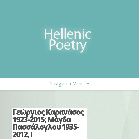
Navigation Menu
+
Γεώργιος Καρανάσος
1923-2015; Μάγδα
Πασσάλογλου 1935-
2012, Ι