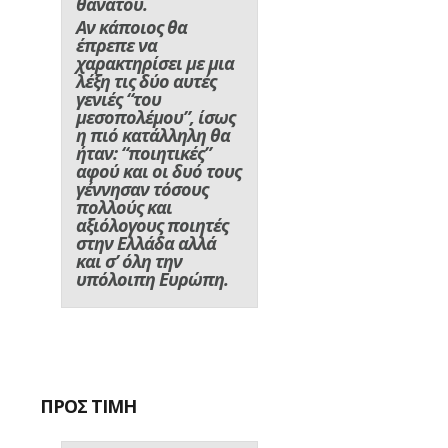
θανάτου.
Αν κάποιος θα
έπρεπε να
χαρακτηρίσει με μια
λέξη τις δύο αυτές
γενιές “του
μεσοπολέμου”, ίσως
η πιό κατάλληλη θα
ήταν: “ποιητικές”
αφού και οι δυό τους
γέννησαν τόσους
πολλούς και
αξιόλογους ποιητές
στην Ελλάδα αλλά
και σ’ όλη την
υπόλοιπη Ευρώπη.
ΠΡΟΣ ΤΙΜΗ