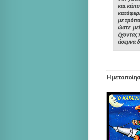
και κάπο
κατάφερε
με τρόπο
ώστε με
έχοντας 
άσεμνα 
Η μεταποίησ