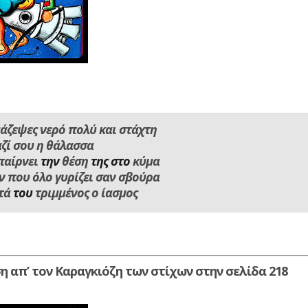
 μάζεψες νερό πολύ και στάχτη
αζί
σου
η θάλασσα
παίρνει
την
θέση
της στο
κύμα
 που όλο γυρίζει σαν σβούρα
στά
του
τριμμένος ο ίασμος
η απ’ τον Καραγκιόζη των στίχων στην σελίδα 218