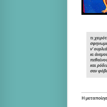
τι χειρό
σφηνωμέ
ν’ ουρλι
κι άνεμο
πεθαίνο
και ρόδι
σαν φόβ
Η μεταποίησ