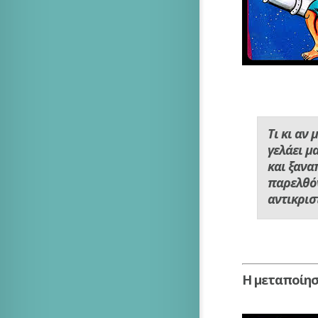
Τι κι αν
γελάει μ
και ξανα
παρελθόν
αντικρι
Η μεταποίησ