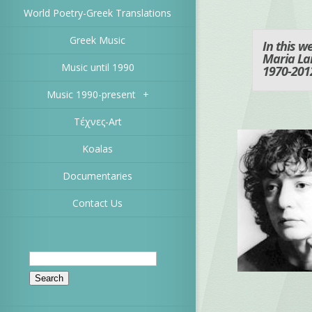
World Poetry-Greek Translations
Greek Music
In this 
Maria La
Music until 1990
1970-201
Music 1990-present
+
Τέχνες-Art
Koalas
Documentaries
Contact Us
Search
for: