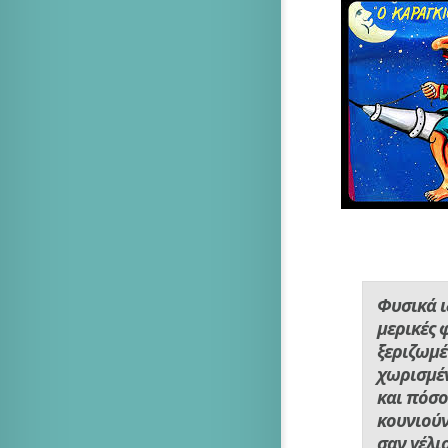
Φυσικά ι
μερικές 
ξεριζωμέ
χωρισμέν
και πόσο
κουνιούν
σαν γέλι