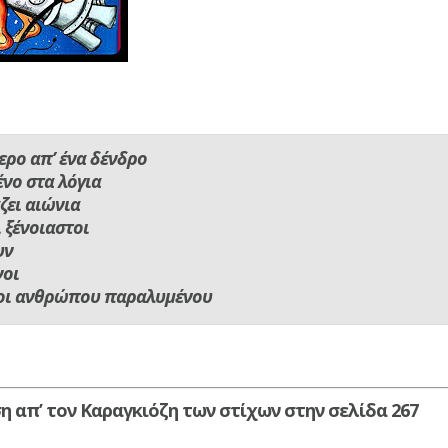
τερο απ’ ένα δένδρο
νο στα λόγια
άζει αιώνια
ι ξένοιαστοι
υν
νοι
οι ανθρώπου παραλυμένου
η απ’ τον Καραγκιόζη των στίχων στην σελίδα 267