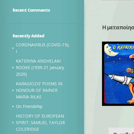
Recent Comments
Η μεταποίησ
Recently Added
CORONAVIRUS (COVID-19),
I
KATERINA ANGHELAKI
ROOKE (1939-21 January
2020)
KARAGIOZIS’ POEMS IN
HONOUR OF RAINER
MARIA RILKE
On Friendship
HISTORY OF EUROPEAN
SPIRIT: SAMUEL TAYLOR
COLERIDGE