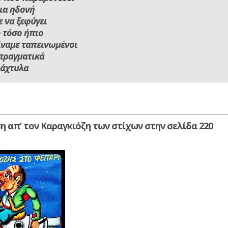
ια ηδονή
 να ξεφύγει
 τόσο ήπιο
ίναμε ταπεινωμένοι
πραγματικά
δάχτυλα
η απ’ τον Καραγκιόζη των στίχων στην σελίδα 220