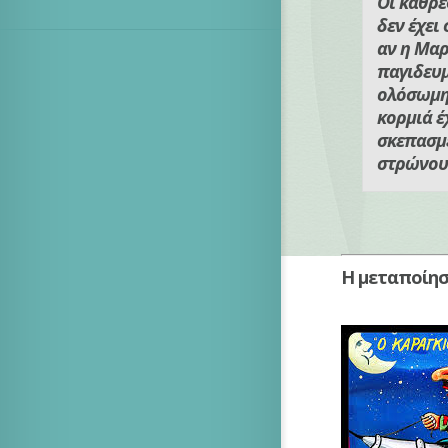
Οι καθρέ
δεν έχει
αν η Μαρ
παγιδευμ
ολόσωμη
κορμιά έ
σκεπασμ
στρώνου
Η μεταποίησ