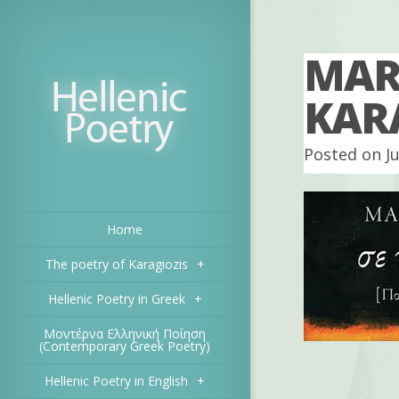
MAR
KAR
Posted on Ju
Home
The poetry of Karagiozis
+
Hellenic Poetry in Greek
+
Μοντέρνα Ελληνική Ποίηση
(Contemporary Greek Poetry)
Hellenic Poetry in English
+