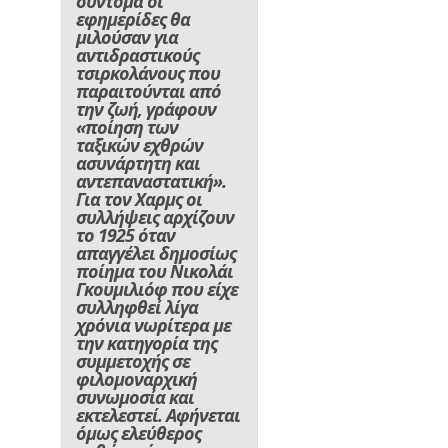
σύντομα οι
εφημερίδες θα
μιλούσαν για
αντιδραστικούς
τσιρκολάνους που
παραιτούνται από
την ζωή, γράφουν
«ποίηση των
ταξικών εχθρών
ασυνάρτητη και
αντεπαναστατική».
Για τον Χαρμς οι
συλλήψεις αρχίζουν
το 1925 όταν
απαγγέλει δημοσίως
ποίημα του Νικολάι
Γκουμιλιόφ που είχε
συλληφθεί λίγα
χρόνια νωρίτερα με
την κατηγορία της
συμμετοχής σε
φιλομοναρχική
συνωμοσία και
εκτελεστεί. Αφήνεται
όμως ελεύθερος