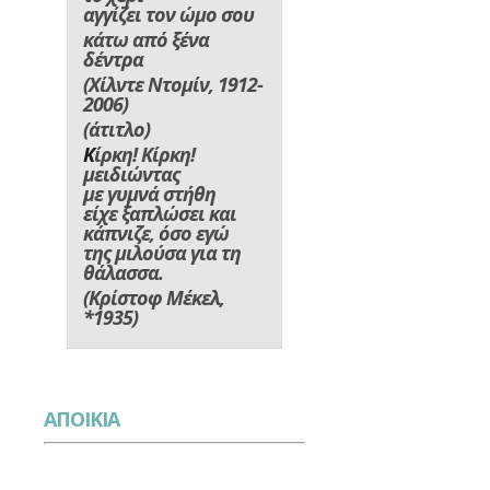
αγγίζει τον ώμο σου
κάτω από ξένα
δέντρα
(Χίλντε Ντομίν, 1912-
2006)
(
άτιτλο
)
Κ
ίρκη! Κίρκη!
μειδιώντας
με γυμνά στήθη
είχε ξαπλώσει και
κάπνιζε, όσο εγώ
της μιλούσα για τη
θάλασσα.
(Κρίστοφ Μέκελ,
*1935)
ΑΠΟΙΚΙΑ