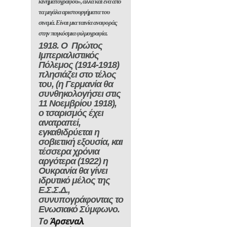
κινηματογράφου»
,
αλλά και ένα
από
τα μεγάλα αριστουργήματα του
σινεμά
. Είναι μια
ταινία αναφοράς
στην παγκόσμια φιλμογραφία.
1918
. Ο
Πρώτος
Ιμπεριαλιστικός
Πόλεμος
(1914-1918)
πλησιάζει στο τέλος
του, (η Γερμανία θα
συνθηκολογήσει στις
11 Νοεμβρίου 1918),
ο τσαρισμός έχει
ανατραπεί,
εγκαθιδρύεται η
σοβιετική εξουσία
, και
τέσσερα χρόνια
αργότερα (1922) η
Ουκρανία θα γίνει
ιδρυτικό μέλος της
Ε.Σ.Σ.Δ.,
συνυπογράφοντας το
Ενωσιακό Σύμφωνο
.
Το
Άρσεναλ