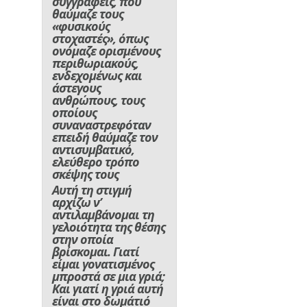
συγγραφείς, που
θαύμαζε τους
«φυσικούς
στοχαστές», όπως
ονόμαζε ορισμένους
περιθωριακούς,
ενδεχομένως και
άστεγους
ανθρώπους, τους
οποίους
συναναστρεφόταν
επειδή θαύμαζε τον
αντισυμβατικό,
ελεύθερο τρόπο
σκέψης τους
Αυτή τη στιγμή
αρχίζω ν’
αντιλαμβάνομαι τη
γελοιότητα της θέσης
στην οποία
βρίσκομαι. Γιατί
είμαι γονατισμένος
μπροστά σε μια γριά;
Και γιατί η γριά αυτή
είναι στο δωμάτιό