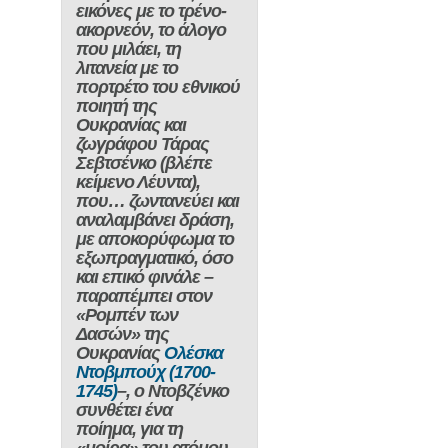
εικόνες
με το τρένο-
ακορνεόν,
το άλογο
που μιλάει
,
τη
λιτανεία με το
πορτρέτο του
εθνικού
ποιητή της
Ουκρανίας και
ζωγράφου Τάρας
Σεβτσένκο
(βλέπε
κείμενο Λέυντα),
που… ζωντανεύει και
αναλαμβάνει δράση
,
με αποκορύφωμα το
εξωπραγματικό, όσο
και επικό φινάλε –
παραπέμπει
στον
«Ρομπέν των
Δασών»
της
Ουκρανίας
Ολέσκα
Ντοβμπούχ (1700-
1745)
–, ο
Ντοβζένκο
συνθέτει ένα
ποίημα
, για τη