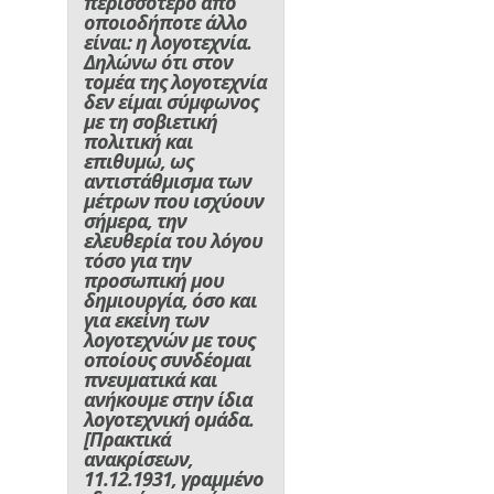
περισσότερο από
οποιοδήποτε άλλο
είναι: η λογοτεχνία.
Δηλώνω ότι στον
τομέα της λογοτεχνία
δεν είμαι σύμφωνος
με τη σοβιετική
πολιτική και
επιθυμώ, ως
αντιστάθμισμα των
μέτρων που ισχύουν
σήμερα, την
ελευθερία του λόγου
τόσο για την
προσωπική μου
δημιουργία, όσο και
για εκείνη των
λογοτεχνών με τους
οποίους συνδέομαι
πνευματικά και
ανήκουμε στην ίδια
λογοτεχνική ομάδα.
[Πρακτικά
ανακρίσεων,
11.12.1931, γραμμένο