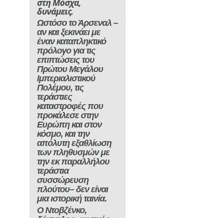
στη Μόσχα,
δυνάμεις.
Ωστόσο το
Άρσεναλ
–
αν και ξεκινάει με
έναν καταπληκτικό
πρόλογο για τις
επιπτώσεις του
Πρώτου Μεγάλου
Ιμπεριαλιστικού
Πολέμου
, τις
τεράστιες
καταστροφές που
προκάλεσε στην
Ευρώπη και στον
κόσμο, και την
απόλυτη εξαθλίωση
των πληθυσμών με
την εκ παραλλήλου
τεράστια
συσσώρευση
πλούτου–
δεν είναι
μια ιστορική ταινία.
Ο
Ντοβζένκο
,