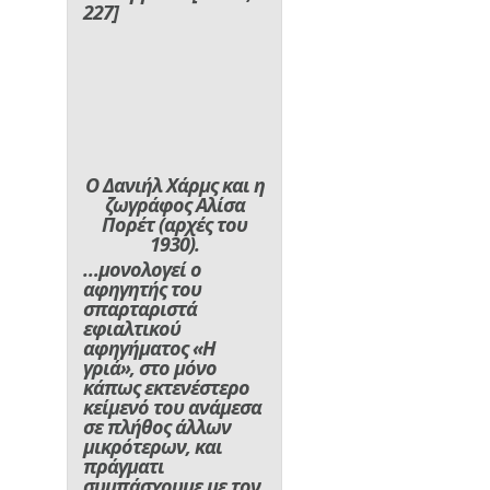
227]
Ο Δανιήλ Χάρμς και η
ζωγράφος Αλίσα
Πορέτ (αρχές του
1930).
…μονολογεί ο
αφηγητής του
σπαρταριστά
εφιαλτικού
αφηγήματος «Η
γριά», στο μόνο
κάπως εκτενέστερο
κείμενό του ανάμεσα
σε πλήθος άλλων
μικρότερων, και
πράγματι
συμπάσχουμε με τον