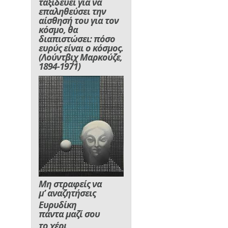
ταξιδεύει για να
επαληθεύσει την
αίσθησή του για τον
κόσμο, θα
διαπιστώσει: πόσο
ευρύς είναι ο κόσμος.
(Λούντβιχ Μαρκούζε,
1894-1971)
Μη στραφείς να
μ’ αναζητήσεις
Ευρυδίκη
πάντα μαζί σου
το χέρι