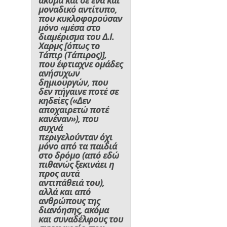
ακόμα και σε ένα και
μοναδικό αντίτυπο,
που κυκλοφορούσαν
μόνο «μέσα στο
διαμέρισμα του Δ.Ι.
Χαρμς [όπως το
Τάπιρ (Τάπιρος)],
που έφτιαχνε ομάδες
ανήσυχων
δημιουργών, που
δεν πήγαινε ποτέ σε
κηδείες («Δεν
αποχαιρετώ ποτέ
κανέναν»), που
συχνά
περιγελούνταν όχι
μόνο από τα παιδιά
στο δρόμο (από εδώ
πιθανώς ξεκινάει η
προς αυτά
αντιπάθειά του),
αλλά και από
ανθρώπους της
διανόησης, ακόμα
και συναδέλφους του