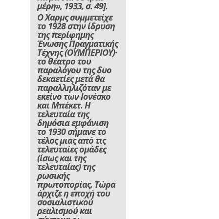
μέρη», 1933, σ. 49].
Ο Χαρμς συμμετείχε
το 1928 στην ίδρυση
της περίφημης
Ένωσης Πραγματικής
Τέχνης (ΟΥΜΠΕΡΙΟΥ)·
το θέατρο του
παραλόγου της δυο
δεκαετίες μετά θα
παραλληλιζόταν με
εκείνο των Ιονέσκο
και Μπέκετ. Η
τελευταία της
δημόσια εμφάνιση
το 1930 σήμανε το
τέλος μιας από τις
τελευταίες ομάδες
(ίσως και της
τελευταίας) της
ρωσικής
πρωτοπορίας. Τώρα
άρχιζε η εποχή του
σοσιαλιστικού
ρεαλισμού και