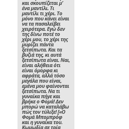
και σκουπίζεται μ’
ένα μαντίλι. Τι
μαντίλι τι χέρι. Το
μόνο που κάνει είναι
να τα πασαλείβει
χειρότερα. Εγώ δεν
της δίνω ποτέ το
χέρι μου, το χέρι της
μυρίζει πάντα
ξετσίπωτα. Και τα
βυζιά της, κι αυτά
ξετσίπωτα είναι. Ναι,
είναι αλήθεια ότι
είναι όμορφα κι
αφράτα, αλλά τόσο
μεγάλα που είναι,
εμένα μου φαίνονται
ξετσίπωτα. Να τι
γυναίκα πήγε και
βρήκε ο Φομά! Δεν
μπορώ να καταλάβω
πώς τον τύλιξε!
[«Ο
Φομά Μπομπρόφ
και η γυναίκα του.
Κωμωδία σε τρία