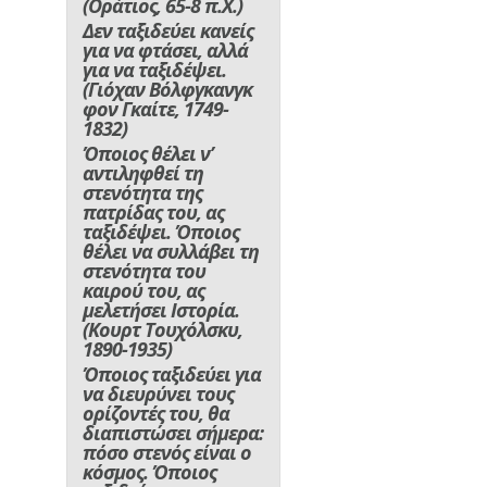
(Οράτιος, 65-8 π.Χ.)
Δεν ταξιδεύει κανείς
για να φτάσει, αλλά
για να ταξιδέψει.
(Γιόχαν Βόλφγκανγκ
φον Γκαίτε, 1749-
1832)
Όποιος θέλει ν’
αντιληφθεί τη
στενότητα της
πατρίδας του, ας
ταξιδέψει. Όποιος
θέλει να συλλάβει τη
στενότητα του
καιρού του, ας
μελετήσει Ιστορία.
(Κουρτ Τουχόλσκυ,
1890-1935)
Όποιος ταξιδεύει για
να διευρύνει τους
ορίζοντές του, θα
διαπιστώσει σήμερα:
πόσο στενός είναι ο
κόσμος. Όποιος