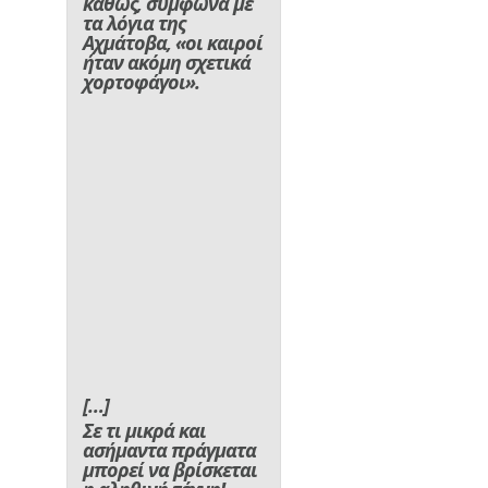
καθώς, σύμφωνα με
τα λόγια της
Αχμάτοβα, «οι καιροί
ήταν ακόμη σχετικά
χορτοφάγοι».
[…]
Σ
ε τι μικρά και
ασήμαντα πράγματα
μπορεί να βρίσκεται