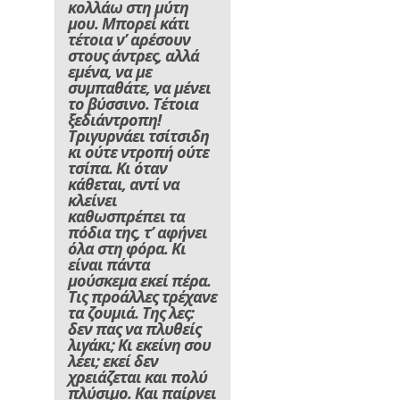
κολλάω στη μύτη
μου. Μπορεί κάτι
τέτοια ν’ αρέσουν
στους άντρες, αλλά
εμένα, να με
συμπαθάτε, να μένει
το βύσσινο. Τέτοια
ξεδιάντροπη!
Τριγυρνάει τσίτσιδη
κι ούτε ντροπή ούτε
τσίπα. Κι όταν
κάθεται, αντί να
κλείνει
καθωσπρέπει τα
πόδια της, τ’ αφήνει
όλα στη φόρα. Κι
είναι πάντα
μούσκεμα εκεί πέρα.
Τις προάλλες τρέχανε
τα ζουμιά. Της λες:
δεν πας να πλυθείς
λιγάκι; Κι εκείνη σου
λέει; εκεί δεν
χρειάζεται και πολύ
πλύσιμο. Και παίρνει