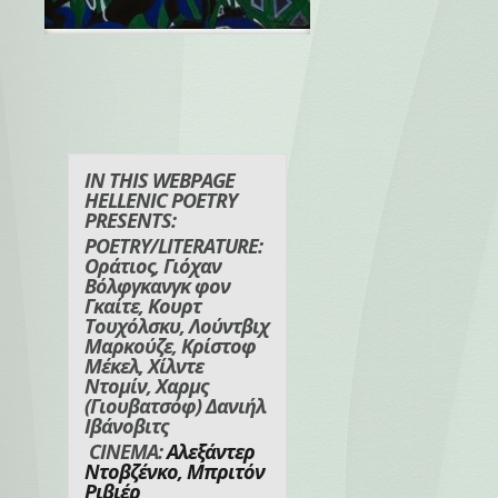
IN THIS WEBPAGE
HELLENIC POETRY
PRESENTS:
POETRY/LITERATURE:
Οράτιος
,
Γιόχαν
Βόλφγκανγκ φον
Γκαίτε
,
Κουρτ
Τουχόλσκυ
,
Λούντβιχ
Μαρκούζε
,
Κρίστοφ
Μέκελ
,
Χίλντε
Ντομίν, Χαρμς
(Γιουβατσόφ) Δανιήλ
Ιβάνοβιτς
CINEMA:
Α
λεξάντερ
Ντοβζένκο, Μπριτόν
Ριβιέρ