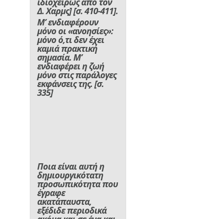
ιδιοχείρως από τον
Δ. Χαρμς] [σ. 410-411].
Μ’ ενδιαφέρουν
μόνο οι «ανοησίες»:
μόνο ό,τι δεν έχει
καμιά πρακτική
σημασία. Μ’
ενδιαφέρει η ζωή
μόνο στις παράλογες
εκφάνσεις της.
[σ.
335]
Ποια είναι αυτή η
δημιουργικότατη
προσωπικότητα που
έγραφε
ακατάπαυστα,
εξέδιδε περιοδικά