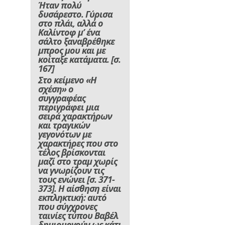
Ήταν πολύ
δυσάρεστο. Γύρισα
στο πλάι, αλλά ο
Καλίντοφ μ’ ένα
σάλτο ξαναβρέθηκε
μπρος μου και με
κοίταξε κατάματα.
[σ.
167]
Στο κείμενο «Η
σχέση» ο
συγγραφέας
περιγράφει μια
σειρά χαρακτήρων
και τραγικών
γεγονότων με
χαρακτήρες που στο
τέλος βρίσκονται
μαζί στο τραμ χωρίς
να γνωρίζουν τις
τους ενώνει [σ. 371-
373]. Η αίσθηση είναι
εκπληκτική: αυτό
που σύγχρονες
ταινίες τύπου Βαβέλ
δημιουργούν ως κάτι