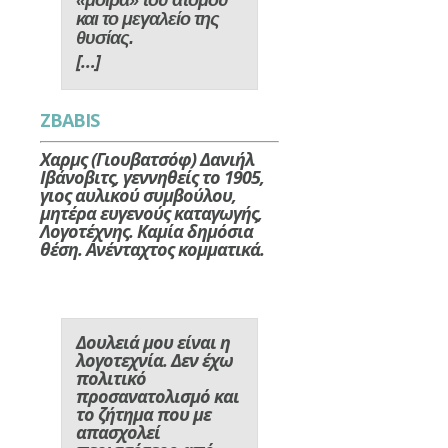
«μοίρα» του ατόμου
και το μεγαλείο της
θυσίας
.
[…]
ZBABIS
Χαρμς (Γιουβατσόφ) Δανιήλ
Ιβάνοβιτς, γεννηθείς το 1905,
γιος αυλικού συμβούλου,
μητέρα ευγενούς καταγωγής,
Λογοτέχνης. Καμία δημόσια
θέση. Ανένταχτος κομματικά.
Δουλειά μου είναι η
λογοτεχνία. Δεν έχω
πολιτικό
προσανατολισμό και
το ζήτημα που με
απασχολεί