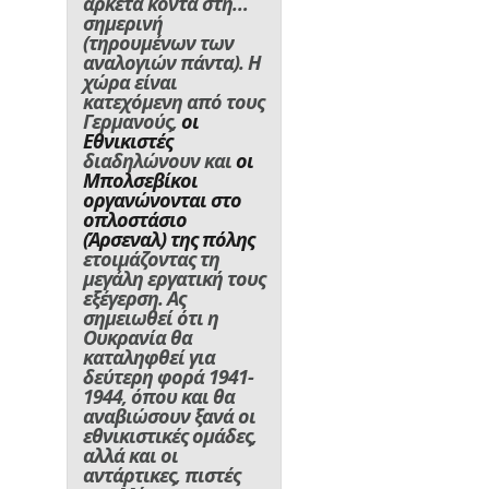
αρκετά κοντά στη…
σημερινή
(τηρουμένων των
αναλογιών πάντα). Η
χώρα είναι
κατεχόμενη από τους
Γερμανούς,
οι
Εθνικιστές
διαδηλώνουν και
οι
Μπολσεβίκοι
οργανώνονται στο
οπλοστάσιο
(Άρσεναλ) της πόλης
ετοιμάζοντας τη
μεγάλη εργατική τους
εξέγερση. Ας
σημειωθεί ότι η
Ουκρανία θα
καταληφθεί για
δεύτερη φορά 1941-
1944, όπου και θα
αναβιώσουν ξανά οι
εθνικιστικές ομάδες,
αλλά και οι
αντάρτικες, πιστές