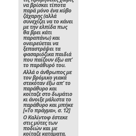
να βρίσκει τίποτα
παρά μόνο ένα κύβο
ζάχαρης (αλλά
συνεχίζει να το κάνει
με την ελπίδα πως
θα βρει κάτι
παραπάνω) και
ονειρεύεται να
ξεπαστρέψει τα
φασαριόζικα παιδιά
που παίζουν έξω απ’
το παράθυρό του.
Αλλά ο άνθρωπος με
τον βρόμικο γιακά
στεκόταν έξω απ’ το
παράθυρο και
κοίταζε στο δωμάτιο
κι άνοιξε μάλιστα το
παράθυρο και μπήκε
[«Το πράγμα», σ. 12]
Ο Καλίντοφ έστεκε
στις μύτες των
ποδιών και με
κοίταζε κατάματα.