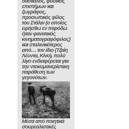
δάσκαλος, φυσικός
επιστήμων και
ζωγράφος,
προσωπικός φίλος
του Στάλιν (ο οποίος
ειρήσθω εν παρόδω
ήταν φανατικός
κινηματογραφόφιλος)
και σταλινικότερος
από… τον ίδιο (
Τζαίη
Λέυντα
,
Κίνο
), πολύ
λίγο ενδιαφέρεται για
την ντοκυμανερίστικη
παράθεση των
γεγονότων.
Μέσα από ποιητικά
σουρεαλιστικές