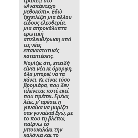
τραπέζι στο
«Αναπάντεχο
μεθοκόπι». Εδώ
ξεχειλίζει μια άλλου
είδους ελευθερία,
μια απροκάλυπτα
ερωτική
απελευθέρωση από
τις νέες
επαναστατικές
καταπιέσεις.
Νομίζει ότι, επειδή
είναι νέα κι όμορφη,
όλα μπορεί να τα
κάνει. Κι είναι τόσο
βρομιάρα, που δεν
πλένεται ποτέ εκεί
που πρέπει. Εμένα,
λέει, μ’ αρέσει η
γυναίκα να μυρίζει
σαν γυναίκα! Εγώ, με
το που τη βλέπω,
παίρνω το
μπουκαλάκι την
κολόνια και το