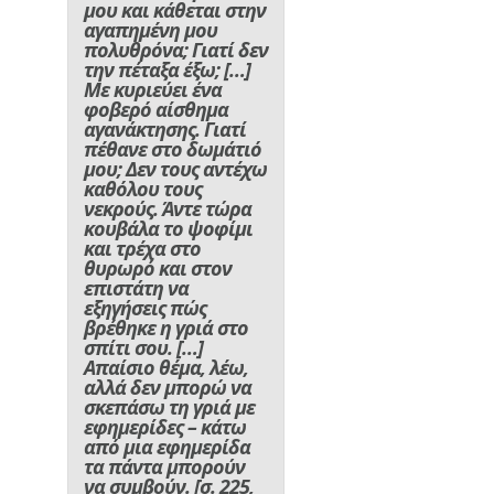
μου και κάθεται στην
αγαπημένη μου
πολυθρόνα; Γιατί δεν
την πέταξα έξω;
[…]
Με κυριεύει ένα
φοβερό αίσθημα
αγανάκτησης. Γιατί
πέθανε στο δωμάτιό
μου; Δεν τους αντέχω
καθόλου τους
νεκρούς. Άντε τώρα
κουβάλα το ψοφίμι
και τρέχα στο
θυρωρό και στον
επιστάτη να
εξηγήσεις πώς
βρέθηκε η γριά στο
σπίτι σου. […]
Απαίσιο θέμα, λέω,
αλλά δεν μπορώ να
σκεπάσω τη γριά με
εφημερίδες – κάτω
από μια εφημερίδα
τα πάντα μπορούν
να συμβούν.
[σ. 225,