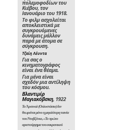
πολεμοφοδίων του
Κιέβου, τον
Ιανουάριο του
1918.
Το φιλμ ασχολείται
αποκλειστικά με
συγκρουόμενες
δυνάμεις μάλλον
παρά με άτομα σε
σύγκρουση
.
Τζαίη Λέυντα
Για σας ο
κινηματογράφος
είναι ένα θέαμα.
Για μένα είναι
σχεδόν μια αντίληψη
του κόσμου.
Βλαντιμίρ
Μαγιακόβσκη
, 1922
Το
Άρσεναλ
(
Οπλοστάσιο)
δεν
θεωρείται μόνο η
μεγαλύτερη ταινία
του Ντοβζένκο
,
«Το πρώτο
αριστούργημα του ουκρανικού