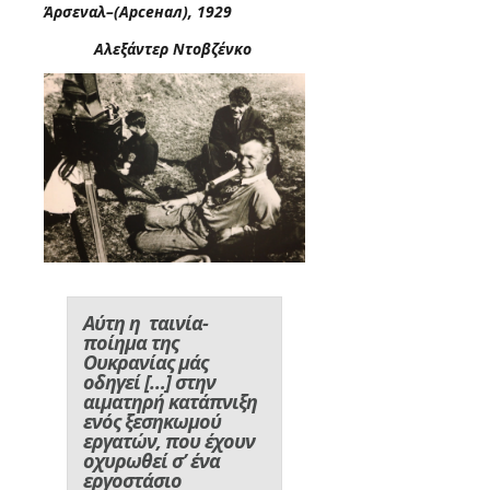
Άρσεναλ–
(Арсенал), 1929
Α
λεξάντερ Ντοβζένκο
Αύτη η
ταινία-
ποίημα της
Ουκρανίας μάς
οδηγεί […] στην
αιματηρή κατάπνιξη
ενός ξεσηκωμού
εργατών, που έχουν
οχυρωθεί σ’ ένα
εργοστάσιο