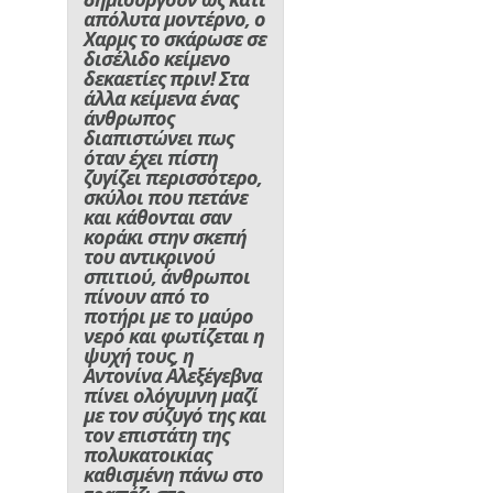
απόλυτα μοντέρνο, ο
Χαρμς το σκάρωσε σε
δισέλιδο κείμενο
δεκαετίες πριν! Στα
άλλα κείμενα ένας
άνθρωπος
διαπιστώνει πως
όταν έχει πίστη
ζυγίζει περισσότερο,
σκύλοι που πετάνε
και κάθονται σαν
κοράκι στην σκεπή
του αντικρινού
σπιτιού, άνθρωποι
πίνουν από το
ποτήρι με το μαύρο
νερό και φωτίζεται η
ψυχή τους, η
Αντονίνα Αλεξέγεβνα
πίνει ολόγυμνη μαζί
με τον σύζυγό της και
τον επιστάτη της
πολυκατοικίας
καθισμένη πάνω στο