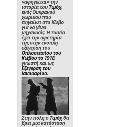
«αφηγείται» την
ιστορία του
Τιμόχ
,
ενός Ουκρανού
χωρικού που
πηγαίνει στο Κίεβο
για να γίνει
μηχανικός. Η ταινία
έχει την αφετηρία
της στην ένοπλη
εξέγερση του
Οπλοστασίου του
Κιέβου το 1918
,
γνωστή και ως
Εξεγερση του
Ιανουαρίου
.
Στην πόλη ο
Τιμόχ
θα
βρει μια κατάσταση