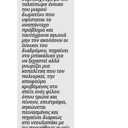
ταλαίπωρο ένοικο
του μικρού
δωματίου που
υφίσταται το
αναπάντεχο
πρόβλημα και
ταυτόχρονα αγωνιά
μην τον ακούσουν οι
ένοικοι του
διαδρόμου, πηγαίνει
στο μπακάλικο για
να ξεχαστεί αλλά
γνωρίζει μια
κοπελίτσα που τον
πολιορκεί, την
αποφεύγει
κρυβόμενος στο
σπίτι ενός φίλου
όπου τρώνε και
πίνουν, επιστρέφει,
σηκώνεται
πεινασμένος και
πηγαίνει διαρκώς
στο ντουλαπάκι με
τις προμήθειες χωρίς