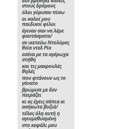
δεν βρέθηκε κανείς
στους δρόμους
όλοι γύρισαν πίσω
οι καλοί μου
παιδικοί φίλοι
έγιναν σαν να λέμε
φαντάσματα/
σε ικετεύω Ντολόρες
θεία ντελ Ρίο
εσένα με τα αγέρωχα
στήθη
και τις μακρουλές
θηλές
που φτάνουν ως το
γόνατο
βρώμισε με δεν
πειράζει
κι ας έχεις σάπια κι
ασήκωτα βυζιά/
τέλος όλη αυτή η
αγιομεθυσμένη
στο κεφάλι μου