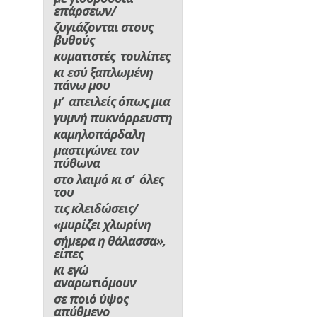
επάρσεων/
ζυγιάζονται στους
βυθούς
κυματιστές τουλίπες
κι εσύ ξαπλωμένη
πάνω μου
μ’ απειλείς όπως μια
γυμνή πυκνόρρευστη
καμηλοπάρδαλη
μαστιγώνει τον
πύθωνα
στο λαιμό κι σ’ όλες
του
τις κλειδώσεις/
«μυρίζει χλωρίνη
σήμερα η θάλασσα»,
είπες
κι εγώ
αναρωτιόμουν
σε ποιό ύψος
απύθμενο