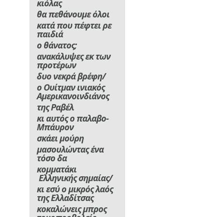
κιόλας
θα πεθάνουμε όλοι
κατά που πέφτει ρε
παιδιά
ο θάνατος;
ανακάλυψες εκ των
προτέρων
δυο νεκρά βρέφη/
ο Ουίτμαν ινιακός
Αμερικανοινδιάνος
της Ραβέλ
κι αυτός ο παλαβο-
Μπάυρον
σκάει μούρη
μασουλώντας ένα
τόσο δα
κομματάκι
Ελληνικής σημαίας/
κι εσύ ο μικρός λαός
της Ελλαδίτσας
κοκαλώνεις μπρος