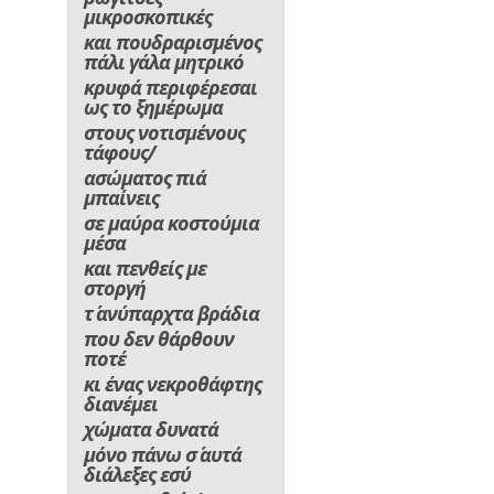
μικροσκοπικές
και πουδραρισμένος
πάλι γάλα μητρικό
κρυφά περιφέρεσαι
ως το ξημέρωμα
στους νοτισμένους
τάφους/
ασώματος πιά
μπαίνεις
σε μαύρα κοστούμια
μέσα
και πενθείς με
στοργή
τ΄ ανύπαρχτα βράδια
που δεν θάρθουν
ποτέ
κι ένας νεκροθάφτης
διανέμει
χώματα δυνατά
μόνο πάνω σ΄ αυτά
διάλεξες εσύ