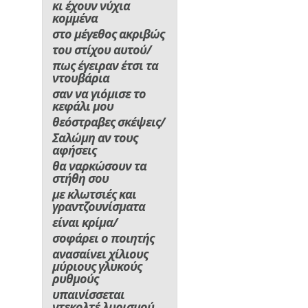
κι έχουν νύχια
κομμένα
στο μέγεθος ακριβώς
του στίχου αυτού/
πως έγειραν έτσι τα
ντουβάρια
σαν να γιόμισε το
κεφάλι μου
θεόστραβες σκέψεις/
Σαλώμη αν τους
αφήσεις
θα ναρκώσουν τα
στήθη σου
με κλωτσιές και
γραντζουνίσματα
είναι κρίμα/
σοφάρει ο ποιητής
ανασαίνει χίλιους
μύριους γλυκούς
ρυθμούς
υπαινίσσεται
ντεκολτέ λυρισμού