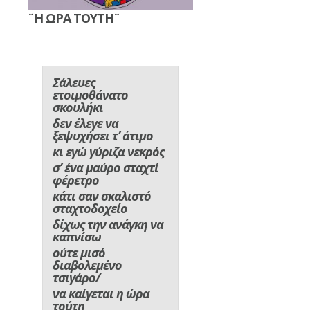
¨Η ΩΡΑ ΤΟΥΤΗ¨
Σάλευες
ετοιμοθάνατο
σκουλήκι
δεν έλεγε να
ξεψυχήσει τ’ άτιμο
κι εγώ γύριζα νεκρός
σ’ ένα μαύρο σταχτί
φέρετρο
κάτι σαν σκαλιστό
σταχτοδοχείο
δίχως την ανάγκη να
καπνίσω
ούτε μισό
διαβολεμένο
τσιγάρο/
να καίγεται η ώρα
τούτη