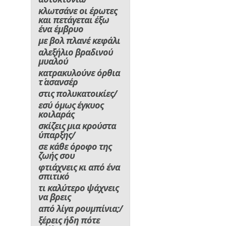
κλωτσάνε οι έρωτες
και πετάγεται έξω
ένα έμβρυο
με βολ πλανέ κεφάλι
αλεξήλιο βραδινού
μυαλού
κατρακυλούνε όρθια
τ΄ ασανσέρ
στις πολυκατοικίες/
εσύ όμως έγκυος
κοιλαράς
σκίζεις μια κρούστα
ύπαρξης/
σε κάθε όροφο της
ζωής σου
φτιάχνεις κι από ένα
σπιτικό
τι καλύτερο ψάχνεις
να βρεις
από λίγα ρουμπίνια;/
ξέρεις ήδη πότε