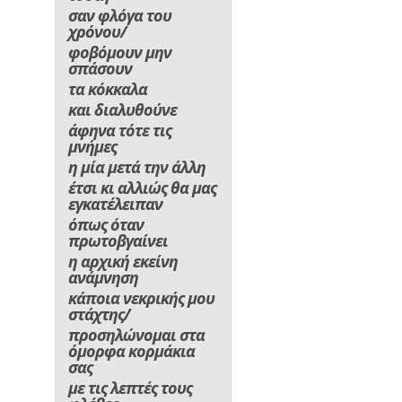
σαν φλόγα του
χρόνου/
φοβόμουν μην
σπάσουν
τα κόκκαλα
και διαλυθούνε
άφηνα τότε τις
μνήμες
η μία μετά την άλλη
έτσι κι αλλιώς θα μας
εγκατέλειπαν
όπως όταν
πρωτοβγαίνει
η αρχική εκείνη
ανάμνηση
κάποια νεκρικής μου
στάχτης/
προσηλώνομαι στα
όμορφα κορμάκια
σας
με τις λεπτές τους