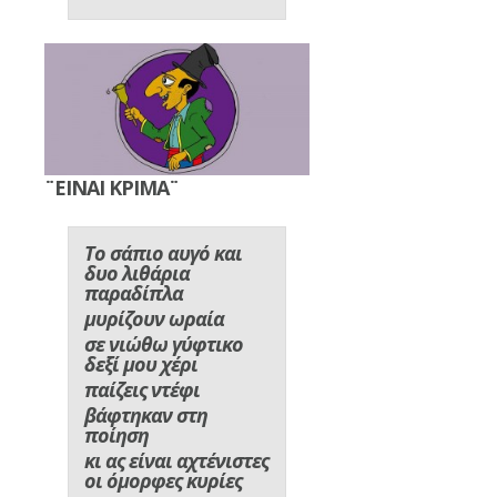
¨ΕΙΝΑΙ ΚΡΙΜΑ¨
Το σάπιο αυγό και
δυο λιθάρια
παραδίπλα
μυρίζουν ωραία
σε νιώθω γύφτικο
δεξί μου χέρι
παίζεις ντέφι
βάφτηκαν στη
ποίηση
κι ας είναι αχτένιστες
οι όμορφες κυρίες