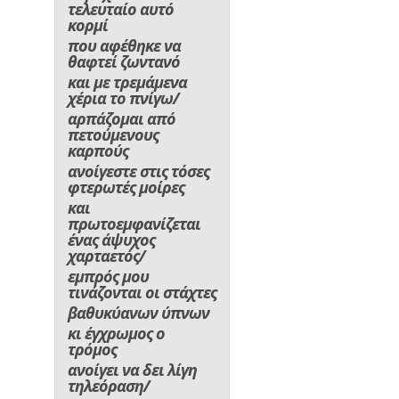
τελευταίο αυτό
κορμί
που αφέθηκε να
θαφτεί ζωντανό
και με τρεμάμενα
χέρια το πνίγω/
αρπάζομαι από
πετούμενους
καρπούς
ανοίγεστε στις τόσες
φτερωτές μοίρες
και
πρωτοεμφανίζεται
ένας άψυχος
χαρταετός/
εμπρός μου
τινάζονται οι στάχτες
βαθυκύανων ύπνων
κι έγχρωμος ο
τρόμος
ανοίγει να δει λίγη
τηλεόραση/