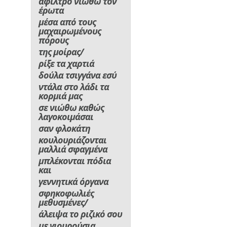
άφιλτρο νιώθω τον
έρωτα
μέσα από τους
μαχαιρωμένους
πόρους
της μοίρας/
ρίξε τα χαρτιά
δούλα τσιγγάνα εσύ
ντάλα στο λάδι τα
κορμιά μας
σε νιώθω καθώς
λαγοκοιμάσαι
σαν φλοκάτη
κουλουριάζονται
μαλλιά σφαγμένα
μπλέκονται πόδια
και
γεννητικά όργανα
σφηκοφωλιές
μεθυσμένες/
άλειψα το ριζικό σου
με γιουρούσια