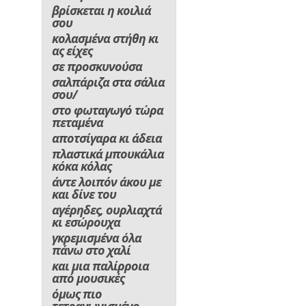
βρίσκεται η κοιλιά
σου
κολασμένα στήθη κι
ας είχες
σε προσκυνούσα
σαλπάριζα στα σάλια
σου/
στο φωταγωγό τώρα
πεταμένα
αποτσίγαρα κι άδεια
πλαστικά μπουκάλια
κόκα κόλας
άντε λοιπόν άκου με
και δίνε του
αγέρηδες, ουρλιαχτά
κι εσώρουχα
γκρεμισμένα όλα
πάνω στο χαλί
και μια παλίρροια
από μουσικές
όμως πιο
τετραγωνισμένο