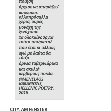
ποίηση
άρχισε να σπαράζει/
κουνούσε
αλλοπρόσαλλα
χέρια, ουρές
μονάχη της
ξενύχιασε
τα ολοκαίνουργια
τούτα ποιήματα/
που έτσι κι αλλιώς
εγώ με δαύτα θα
τάιζα
όρνεα ταβερνιάρικα
και σκυλιά
κέρβερους πολλά.
@MENELAOS
KARAGIOZIS,
HELLENIC POETRY,
2016
CITY, AM FENSTER