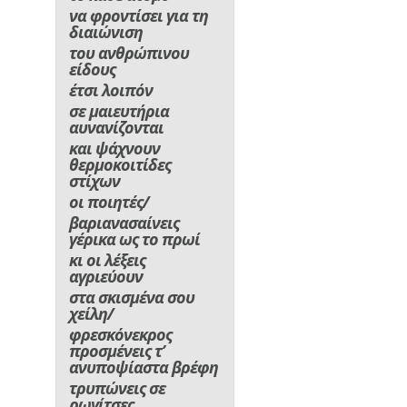
να φροντίσει για τη
διαιώνιση
του ανθρώπινου
είδους
έτσι λοιπόν
σε μαιευτήρια
αυνανίζονται
και ψάχνουν
θερμοκοιτίδες
στίχων
οι ποιητές/
βαριανασαίνεις
γέρικα ως το πρωί
κι οι λέξεις
αγριεύουν
στα σκισμένα σου
χείλη/
φρεσκόνεκρος
προσμένεις τ’
ανυποψίαστα βρέφη
τρυπώνεις σε
ρωγίτσες