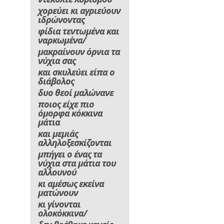
χορεύει κι αγριεύουν
ιδρώνοντας
φίδια τεντωμένα και
ναρκωμένα/
μακραίνουν όρνια τα
νύχια σας
και σκυλεύει είπα ο
διάβολος
δυο θεοί μαλώνανε
ποιος είχε πιο
όμορφα κόκκινα
μάτια
και μεμιάς
αλληλοξεσκίζονται
μπήγει ο ένας τα
νύχια στα μάτια του
αλλουνού
κι αμέσως εκείνα
ματώνουν
κι γίνονται
ολοκόκκινα/