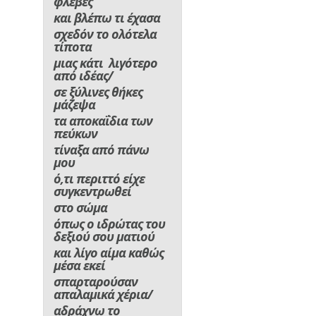
φλέβες
και βλέπω τι έχασα
σχεδόν το ολότελα
τίποτα
μιας κάτι λιγότερο
από ιδέας/
σε ξύλινες θήκες
μάζεψα
τα αποκαΐδια των
πεύκων
τίναξα από πάνω
μου
ό,τι περιττό είχε
συγκεντρωθεί
στο σώμα
όπως ο ιδρώτας του
δεξιού σου ματιού
και λίγο αίμα καθώς
μέσα εκεί
σπαρταρούσαν
απαλαμικά χέρια/
αδράχνω το