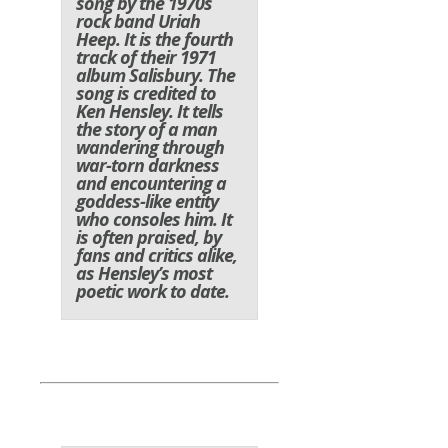
song by the 1970s
rock band Uriah
Heep. It is the fourth
track of their 1971
album Salisbury. The
song is credited to
Ken Hensley. It tells
the story of a man
wandering through
war-torn darkness
and encountering a
goddess-like entity
who consoles him. It
is often praised, by
fans and critics alike,
as Hensley’s most
poetic work to date.